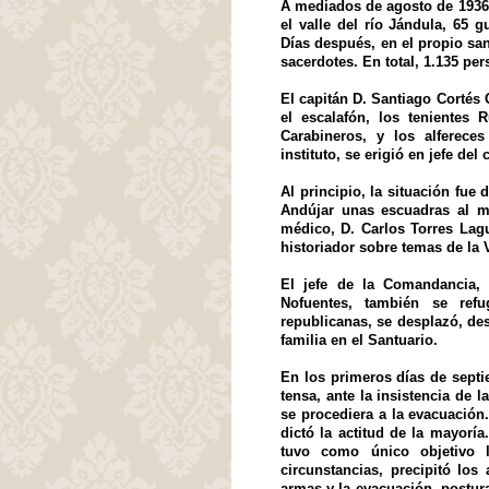
A mediados de agosto de 1936, 
el valle del río Jándula, 65 g
Días después, en el propio san
sacerdotes. En total, 1.135 pe
El capitán D. Santiago Cortés
el escalafón, los tenientes
Carabineros, y los alferece
instituto, se erigió en jefe de
Al principio, la situación fue
Andújar unas escuadras al m
médico, D. Carlos Torres Lagu
historiador sobre temas de la V
El jefe de la Comandancia, 
Nofuentes, también se refu
republicanas, se desplazó, de
familia en el Santuario.
En los primeros días de septi
tensa, ante la insistencia de 
se procediera a la evacuación
dictó la actitud de la mayorí
tuvo como único objetivo l
circunstancias, precipitó los
armas y la evacuación, postura