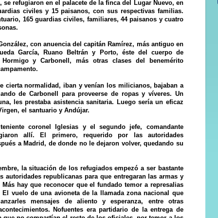
se refugiaron en el palacete de la finca del Lugar Nuevo, en
uardias civiles y 15 paisanos, con sus respectivas familias.
tuario, 165 guardias civiles, familiares, 44 paisanos y cuatro
rsonas.
 González, con anuencia del capitán Ramírez, más antiguo en
 Rueda García, Ruano Beltrán y Porto, éste del cuerpo de
s Hormigo y Carbonell, más otras clases del benemérito
l campamento.
 de cierta normalidad, iban y venían los milicianos, bajaban a
ando de Carbonell para proveerse de ropas y víveres. Un
na, les prestaba asistencia sanitaria. Luego sería un eficaz
irgen, el santuario y Andújar.
teniente coronel Iglesias y el segundo jefe, comandante
giaron allí. El primero, requerido por las autoridades
spués a Madrid, de donde no le dejaron volver, quedando su
embre, la situación de los refugiados empezó a ser bastante
las autoridades republicanas para que entregaran las armas y
. Más hay que reconocer que el fundado temor a represalias
a. El vuelo de una avioneta de la llamada zona nacional que
anzarles mensajes de aliento y esperanza, entre otras
 acontecimientos. Nofuentes era partidario de la entrega de
 que no compartían el resto de los oficiales, por temor a los