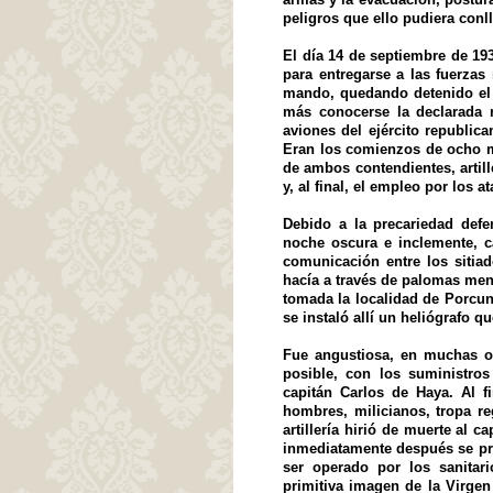
peligros que ello pudiera conll
El día 14 de septiembre de 19
para entregarse a las fuerzas
mando, quedando detenido e
más conocerse la declarada r
aviones del ejército republi
Eran los comienzos de ocho m
de ambos contendientes, artil
y, al final, el empleo por los 
Debido a la precariedad def
noche oscura e inclemente, c
comunicación entre los sitia
hacía a través de palomas men
tomada la localidad de Porcun
se instaló allí un heliógrafo 
Fue angustiosa, en muchas oc
posible, con los suministro
capitán Carlos de Haya. Al f
hombres, milicianos, tropa r
artillería hirió de muerte al 
inmediatamente después se prod
ser operado por los sanitar
primitiva imagen de la Virgen