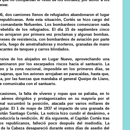
evar.
36, dos camiones llenos de refugiados abandonaron el lugar
 republicanas. Ante esta situación, Cortés se hizo cargo del
l comandante Nofuentes. Los bombardeos comenzaron nada
ebeldía de los refugiados. El día 15 de septiembre cinco
cano arrojaron por primera vez proclamas y algunas bombas.
eses de resistencia, con bombardeos de aviación por parte
lería, fuego de ametralladoras y morteros, granadas de mano
atacantes de tanques y carros blindados.
ensiva de los alojados en Lugar Nuevo, aprovechando una
aminaron por los escarpados riscos hacia el santuario. La
dos y la zona nacional, imposible en los primeros días, se
sajeras, que los aviones arrojaban en paracaídas, hasta que,
a, por las fuerzas que mandaba el general Queipo de Llano,
que comunicaba con el santuario.
asiones, la falta de víveres y ropas que se paliaba, en lo
s aéreos dirigidos y protagonizados en su mayoría por el
inal sucumbió la posición, atacada por varios millares de
egular. El 1 de mayo de 1937 el impacto de una granada de
capitán Santiago Cortés. La noticia hizo cundir el desánimo, e
uciría la rendición. Al día siguiente, el Capitán Cortés tras
ios republicanos, falleció poco después del mediodía. La
 de la Cabeza desapareció durante estos días de asedio del